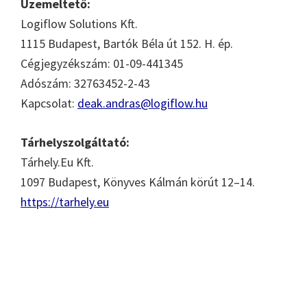
Üzemeltető:
Logiflow Solutions Kft.
1115 Budapest, Bartók Béla út 152. H. ép.
Cégjegyzékszám: 01-09-441345
Adószám: 32763452-2-43
Kapcsolat:
deak.andras@logiflow.hu
Tárhelyszolgáltató:
Tárhely.Eu Kft.
1097 Budapest, Könyves Kálmán körút 12–14.
https://tarhely.eu
Elsődleges
oldalsáv