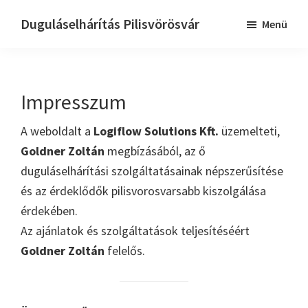
Skip
Ugrás
Duguláselhárítás Pilisvörösvár
Menü
to
az
Dugulaselharitas
main
elsődleges
pilisvorosvar
content
oldalsávhoz
Impresszum
A weboldalt a
Logiflow Solutions Kft.
üzemelteti,
Goldner Zoltán
megbízásából, az ő
duguláselhárítási szolgáltatásainak népszerűsítése
és az érdeklődők pilisvorosvarsabb kiszolgálása
érdekében.
Az ajánlatok és szolgáltatások teljesítéséért
Goldner Zoltán
felelős.